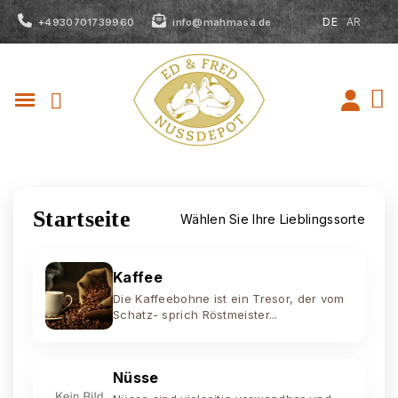
DE
AR
+4930701739960
info@mahmasa.de
Startseite
Wählen Sie Ihre Lieblingssorte
Kaffee
Die Kaffeebohne ist ein Tresor, der vom
Schatz- sprich Röstmeister...
Nüsse