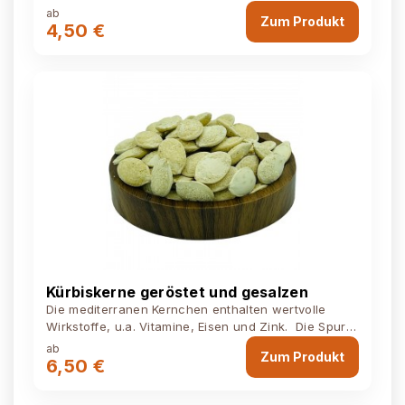
Reis (86%), Sojasoße (enthält...
ab
Zum Produkt
4,50 €
Kürbiskerne geröstet und gesalzen
Die mediterranen Kernchen enthalten wertvolle
Wirkstoffe, u.a. Vitamine, Eisen und Zink. Die Spur
Salz versetzt einen beim Knabbern...
ab
Zum Produkt
6,50 €