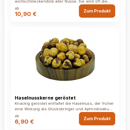
wohlschmeckendste aller Nüsse. Sie wird oft die
Königin der Nüsse genannt. Zutaten: Macadamia...
ab
Zum Produkt
10,90 €
Haselnusskerne geröstet
Knackig geröstet entfaltet die Haselnuss, der früher
eine Wirkung als Glücksbringer und Aphrodisiakum
nachgesagt wurde, ihren vollen...
ab
Zum Produkt
6,90 €