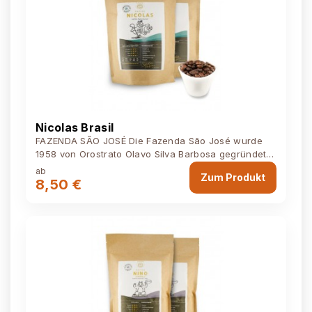
Nicolas Brasil
FAZENDA SÃO JOSÉ Die Fazenda São José wurde
1958 von Orostrato Olavo Silva Barbosa gegründet
und ist bis heute im Besitz der...
ab
Zum Produkt
8,50 €