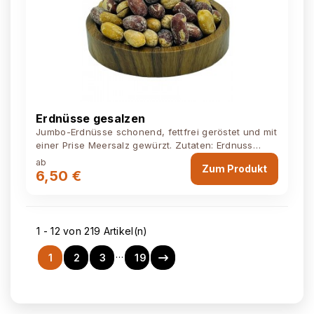
Erdnüsse gesalzen
Jumbo-Erdnüsse schonend, fettfrei geröstet und mit
einer Prise Meersalz gewürzt. Zutaten: Erdnuss
kerne, Meersalz Kann Spuren von...
ab
Zum Produkt
6,50 €
1 - 12 von 219 Artikel(n)
…
1
2
3
19