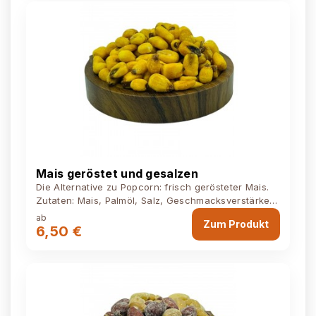
Mais geröstet und gesalzen
Die Alternative zu Popcorn: frisch gerösteter Mais.
Zutaten: Mais, Palmöl, Salz, Geschmacksverstärker
E621, Zucker,...
ab
Zum Produkt
6,50 €