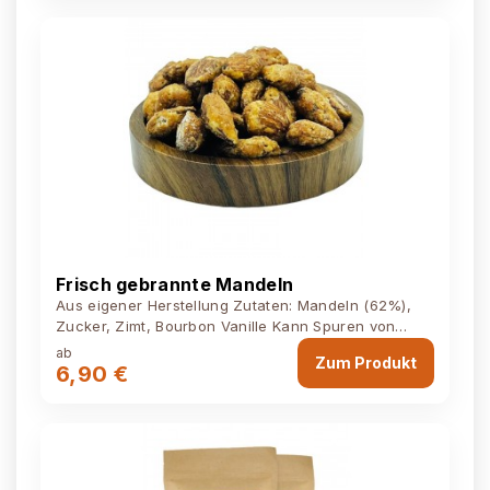
Frisch gebrannte Mandeln
Aus eigener Herstellung Zutaten: Mandeln (62%),
Zucker, Zimt, Bourbon Vanille Kann Spuren von
Schalenfrüchten, Erdnüssen,...
ab
Zum Produkt
6,90 €